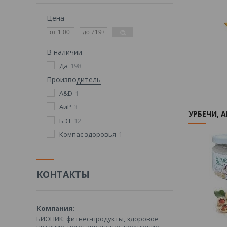
Цена
В наличии
Да
198
Производитель
A&D
1
АиР
3
УРБЕЧИ, 
БЭТ
12
Компас здоровья
1
КОНТАКТЫ
БИОНИК: фитнес-продукты, здоровое
питание, вегетарианство, похудение -