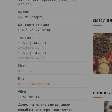
bionic.by
Минск, Беларусь
СМЕСИ ДЛ
ООО "Бионик Трейд"
+375 (29) 614-21-33
www.bionic.by "А1"
+375 (29) 664-21-33
www.bionic.by "А1"
bionic.by
bionic.zakaz@mail.ru
ПОЛЕЗНЫ
+375296642133
@mail.ru - электронная почта