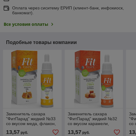
Оплата через сиситему ЕРИП (клиент-банк, инфокиоск,
банкомат).
Все условия оплаты
Подобные товары компании
Заменитель сахара
Заменитель сахара
За
"ФитПарад" жидкий №33
"ФитПарад" жидкий №32
"Ф
со вкусом меда, флакон,
со вкусом карамели,
со 
30 мл 1/12
флакон, 30 мл 1/12
мл 
13,57
13,57
13
руб.
руб.