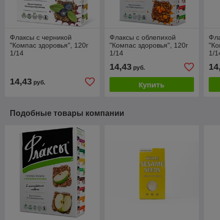
Флаксы с черникой
Флаксы с облепихой
Фла
"Компас здоровья", 120г
"Компас здоровья", 120г
"Ко
1/14
1/14
1/1
14,43
14
руб.
14,43
руб.
Купить
Подобные товары компании