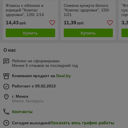
Флаксы с яблоком и
Семена кунжута белого
"Фл
корицей "Компас
"Компас здоровья", 150г
сух
здоровья", 120г 1/14
1/21
гор
здо
14,43
11,39
3,
руб.
руб.
Купить
Купить
О нас
Рейтинг не сформирован
Менее 5 отзывов за последний год
Компания продает на
Deal.by
Работает с 05.02.2013
г. Минск
Минск, Беларусь
Контакты
Показать весь график работы
Сегодня выходной