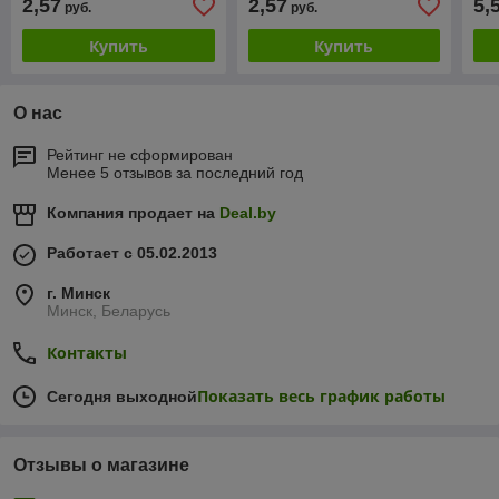
2,57
2,57
5,
руб.
руб.
витаминизированные,
глазури, 20гр 4*20 1/80
20гр 4*20 1/80
Купить
Купить
О нас
Рейтинг не сформирован
Менее 5 отзывов за последний год
Компания продает на
Deal.by
Работает с 05.02.2013
г. Минск
Минск, Беларусь
Контакты
Показать весь график работы
Сегодня выходной
Отзывы о магазине