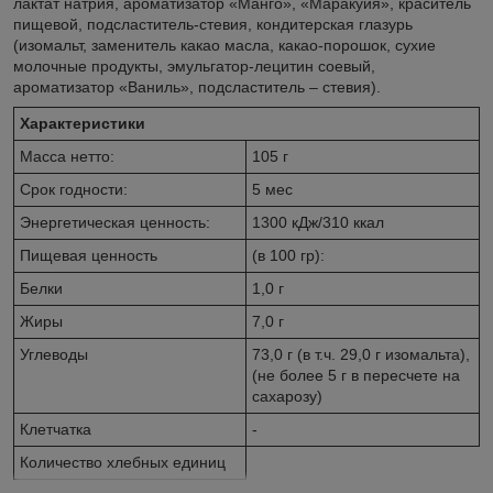
лактат натрия, ароматизатор «Манго», «Маракуйя», краситель
пищевой, подсластитель-стевия, кондитерская глазурь
(изомальт, заменитель какао масла, какао-порошок, сухие
молочные продукты, эмульгатор-лецитин соевый,
ароматизатор «Ваниль», подсластитель – стевия).
Характеристики
Масса нетто:
105 г
Срок годности:
5 мес
Энергетическая ценность:
1300 кДж/310 ккал
Пищевая ценность
(в 100 гр):
Белки
1,0 г
Жиры
7,0 г
Углеводы
73,0 г (в т.ч. 29,0 г изомальта),
(не более 5 г в пересчете на
сахарозу)
Клетчатка
-
Количество хлебных единиц