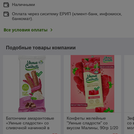
Наличными
Оплата через сиситему ЕРИП (клиент-банк, инфокиоск,
банкомат).
Все условия оплаты
Подобные товары компании
Батончики амарантовые
Конфеты желейные
Зе
«Умные сладости» со
"Умные сладости" со
со 
сливочной начинкой в
вкусом Малины, 90гр 1/20
мо
молочно - шоколадной
гла