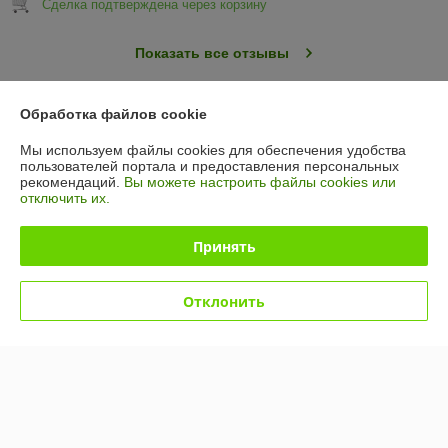
Сделка подтверждена через корзину
Показать все отзывы
Обработка файлов cookie
О нас
Мы используем файлы cookies для обеспечения удобства
пользователей портала и предоставления персональных
Контакты
рекомендаций.
Вы можете настроить файлы cookies или
отключить их.
Доставка и оплата
Принять
График работы
Отклонить
Полная версия сайта
Политика обработки cookies
Сайт создан на платформе Deal.by