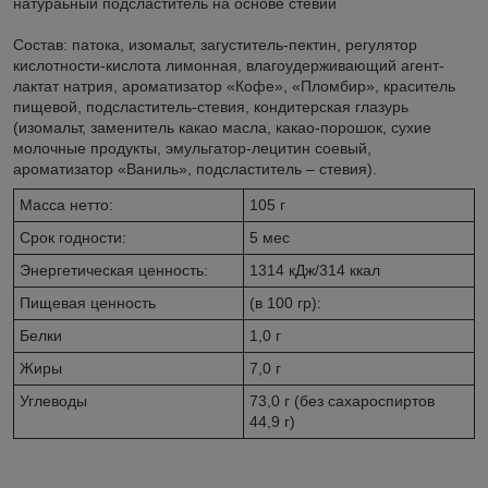
натураьный подсластитель на основе стевии
Состав: патока, изомальт, загуститель-пектин, регулятор
кислотности-кислота лимонная, влагоудерживающий агент-
лактат натрия, ароматизатор «Кофе», «Пломбир», краситель
пищевой, подсластитель-стевия, кондитерская глазурь
(изомальт, заменитель какао масла, какао-порошок, сухие
молочные продукты, эмульгатор-лецитин соевый,
ароматизатор «Ваниль», подсластитель – стевия).
Масса нетто:
105 г
Срок годности:
5 мес
Энергетическая ценность:
1314 кДж/314 ккал
Пищевая ценность
(в 100 гр):
Белки
1,0 г
Жиры
7,0 г
Углеводы
73,0 г (без сахароспиртов
44,9 г)