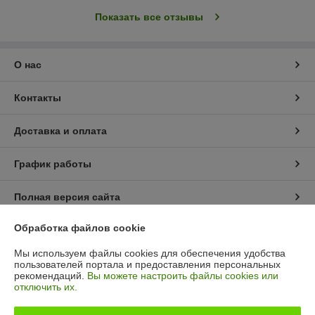
Показать все отзывы
О нас
Контакты
Доставка и оплата
График работы
Полная версия сайта
Обработка файлов cookie
Политика обработки cookies
Мы используем файлы cookies для обеспечения удобства
Сайт создан на платформе Deal.by
пользователей портала и предоставления персональных
рекомендаций.
Вы можете настроить файлы cookies или
отключить их.