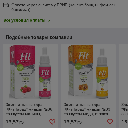
Оплата через сиситему ЕРИП (клиент-банк, инфокиоск,
банкомат).
Все условия оплаты
Подобные товары компании
Заменитель сахара
Заменитель сахара
За
"ФитПарад" жидкий №36
"ФитПарад" жидкий №33
"Ф
со вкусом малины,
со вкусом меда, флакон,
со 
флакон, 30 мл 1/12
30 мл 1/12
фла
13,57
13,57
13
руб.
руб.