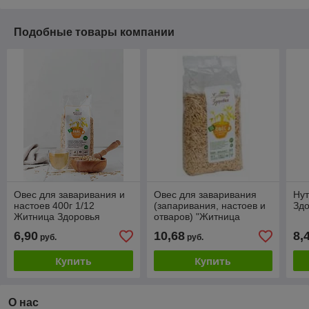
Подобные товары компании
Овес для заваривания и
Овес для заваривания
Нут
настоев 400г 1/12
(запаривания, настоев и
Здо
Житница Здоровья
отваров) "Житница
здоровья", 800г 1/15
6,90
10,68
8,
руб.
руб.
Купить
Купить
О нас