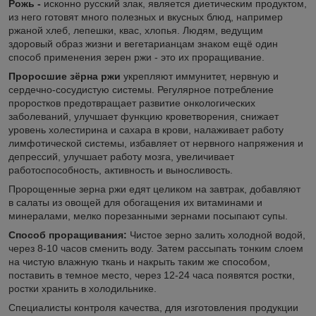
Рожь -
исконно русский злак, является диетическим продуктом,
из него готовят много полезных и вкусных блюд, например
ржаной хлеб, лепешки, квас, хлопья. Людям, ведущим
здоровый образ жизни и вегетарианцам знаком ещё один
способ применения зерен ржи - это их проращивание.
Проросшие зёрна ржи
укрепляют иммунитет, нервную и
сердечно-сосудистую системы. Регулярное потребление
проростков предотвращает развитие онкологических
заболеваний, улучшает функцию кроветворения, снижает
уровень холестирина и сахара в крови, налаживает работу
лимфотической системы, избавляет от нервного напряжения и
депрессий, улучшает работу мозга, увеличивает
работоспособность, активность и выносливость.
Пророщенные зерна ржи едят целиком на завтрак, добавляют
в салаты из овощей для обогащения их витаминами и
минералами, мелко порезанными зернами посыпают супы.
Способ проращивания:
Чистое зерно залить холодной водой,
через 8-10 часов сменить воду. Затем рассыпать тонким слоем
на чистую влажную ткань и накрыть таким же способом,
поставить в темное место, через 12-24 часа появятся ростки,
ростки хранить в холодильнике.
Специалисты контроля качества, для изготовления продукции