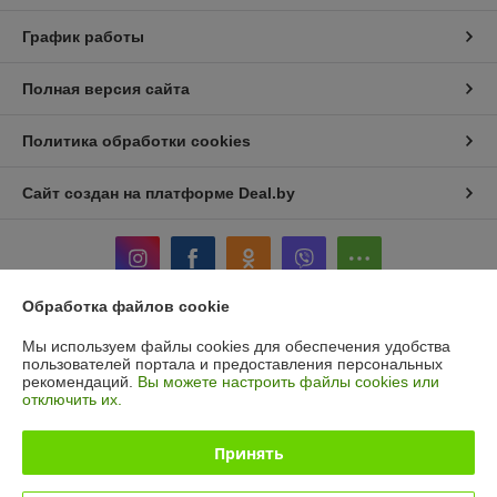
График работы
Полная версия сайта
Политика обработки cookies
Сайт создан на платформе Deal.by
Обработка файлов cookie
Информация для покупателя
Мы используем файлы cookies для обеспечения удобства
пользователей портала и предоставления персональных
Юридическое лицо:
ООО "Бионик Трейд"
рекомендаций.
Вы можете настроить файлы cookies или
220140, г. Минск, ул. Домбровская, 15, каб.16
отключить их.
Регистрационный номер ЕГР: 193547843
Принять
УНП: 193547843