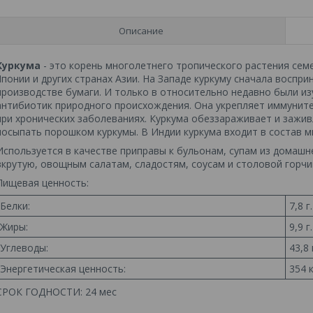
Описание
Куркума
- это корень многолетнего тропического растения сем
Японии и других странах Азии. На Западе куркуму сначала воспри
производстве бумаги. И только в относительно недавно были из
антибиотик природного происхождения. Она укрепляет иммуните
при хронических заболеваниях. Куркума обеззараживает и зажив
посыпать порошком куркумы. В Индии куркума входит в состав м
Используется в качестве приправы к бульонам, супам из домашн
вкрутую, овощным салатам, сладостям, соусам и столовой горчиц
Пищевая ценность:
Белки:
7,8 г.
Жиры:
9,9 г.
Углеводы:
43,8 
Энергетическая ценность:
354 
СРОК ГОДНОСТИ:
24 мес