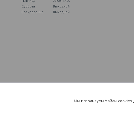
Пятница
09:00-17:00
Суббота
Выходной
Воскресенье
Выходной
Мы используем файлы cookies
БИОНИК: фитнес-прод