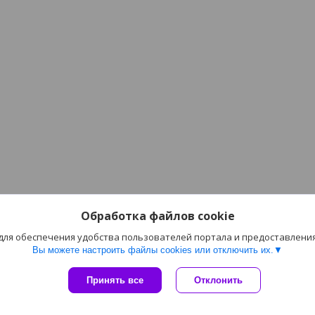
Обработка файлов cookie
 для обеспечения удобства пользователей портала и предоставлени
Вы можете настроить файлы cookies или отключить их.
Сайт создан на платформе Deal.by
Принять все
Отклонить
Политика обработки файлов cookies
Пожало
укты, здоровое питание, вегетарианство, похудение - bionic.by |