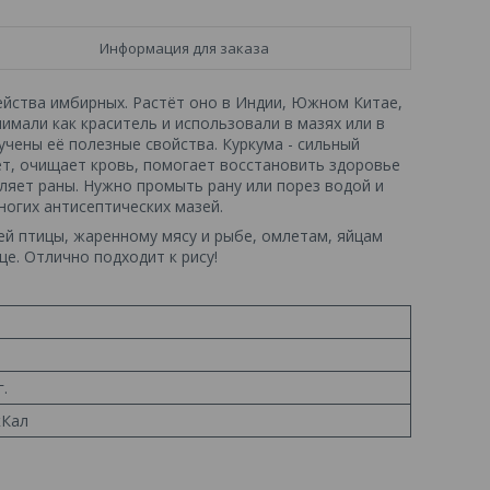
Информация для заказа
ейства имбирных. Растёт оно в Индии, Южном Китае,
нимали как краситель и использовали в мазях или в
учены её полезные свойства. Куркума - сильный
т, очищает кровь, помогает восстановить здоровье
ляет раны. Нужно промыть рану или порез водой и
ногих антисептических мазей.
ей птицы, жаренному мясу и рыбе, омлетам, яйцам
е. Отлично подходит к рису!
г.
кКал