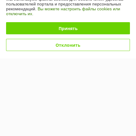
О нас
пользователей портала и предоставления персональных
рекомендаций.
Вы можете настроить файлы cookies или
отключить их.
Контакты
Принять
Доставка и оплата
График работы
Отклонить
Полная версия сайта
Политика обработки cookies
Сайт создан на платформе Deal.by
Информация для покупателя