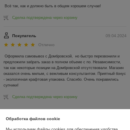
Всё так, как и должно быть в общем хорошем случае!
Сделка подтверждена через корзину
Покупатель
09.04.2024
Отлично
Оформила самовывоз с Домбровской,  но быстро перезвонили и 
предложили забрать заказ в полном объеме с по. Независимости, 
так как некоторые позиции на Домбровской отсутствовали. Магазин 
оказался очень милым, с вежливым консультантом. Приятный бонус 
- экологичная крафтовая упаковка. Спасибо. Очень понравились 
супчики!
Сделка подтверждена через корзину
Показать все отзывы
Обработка файлов cookie
Мы используем файлы cookies для обеспечения удобства