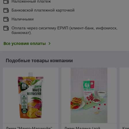
Наложенный платеж
Банковской платежной карточкой
Наличными
Оплата через сиситему ЕРИП (клиент-банк, инфокиоск,
банкомат).
Все условия оплаты
Подобные товары компании
Джем "Манго-Маракуйя"
Джем Малина (дой
Кле