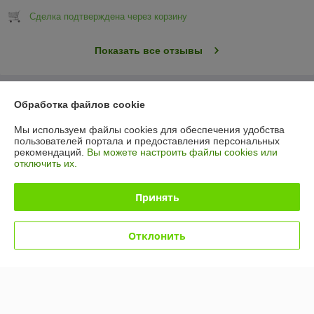
Сделка подтверждена через корзину
Показать все отзывы
О нас
Обработка файлов cookie
Мы используем файлы cookies для обеспечения удобства
Контакты
пользователей портала и предоставления персональных
рекомендаций.
Вы можете настроить файлы cookies или
отключить их.
Доставка и оплата
Принять
График работы
Полная версия сайта
Отклонить
Политика обработки cookies
Сайт создан на платформе Deal.by