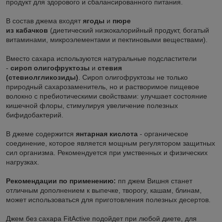
продукт для здорового и сбалансированного питания.
В состав джема входят
ягоды
и
пюре
из кабачков
(диетический низкокалорийный продукт, богатый
витаминами, микроэлементами и пектиновыми веществами).
Вместо сахара используются натуральные подсластители
-
сироп олигофруктозы
и
стевия
(стевиолгликозиды)
. Сироп олигофруктозы не только
природный сахарозаменитель, но и растворимое пищевое
волокно с пребиотическими свойствами: улучшает состояние
кишечной флоры, стимулируя увеличение полезных
бифидобактерий.
В джеме содержится
янтарная кислота
- органическое
соединение, которое является мощным регулятором защитных
сил организма. Рекомендуется при умственных и физических
нагрузках.
Рекомендации по применению:
пп джем Вишня станет
отличным дополнением к выпечке, творогу, кашам, блинам,
может использоваться для приготовления полезных десертов.
Джем без сахара FitActive подойдет при любой диете, для