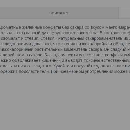
Описание
Ароматные желейные конфеты без сахара со вкусом манго-марак
польза - это главный дуэт фруктового лакомства! В составе ко
- изомальт и стевия. Стевия - натуральный сахарозаменитель и
исследованиями доказано, что стевия низкокалорийна и облада
низкокалорийный растительный заменитель сахара. Он сладкий на
калорий, чем в сахаре. Благодаря пектину в составе, конфеты и
нежно обволакивает кишечник и выводит токсины естественным 
отказываться от сладкого. Худейте и получайте удовольствие
содержит подсластители. При чрезмерном употреблении может 