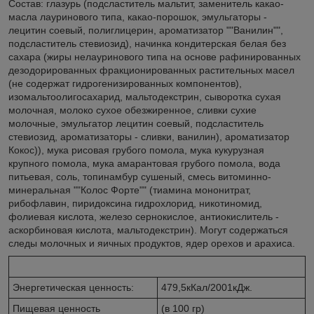
Состав: глазурь (подсластитель мальтит, заменитель какао-
масла лауринового типа, какао-порошок, эмульгаторы -
лецитин соевый, полиглицерин, ароматизатор ""Ванилин"",
подсластитель стевиозид), начинка кондитерская белая без
сахара (жиры нелауринового типа на основе рафинированных
дезодорированных фракционированных растительных масел
(не содержат гидрогенизированных компонентов),
изомальтоолигосахарид, мальтодекстрин, сыворотка сухая
молочная, молоко сухое обезжиренное, сливки сухие
молочные, эмульгатор лецитин соевый, подсластитель
стевиозид, ароматизаторы - сливки, ванилин), ароматизатор
Кокос)), мука рисовая грубого помола, мука кукурузная
крупного помола, мука амарантовая грубого помола, вода
питьевая, соль, топинамбур сушеный, смесь витоминно-
минеральная ""Колос Форте"" (тиамина мононитрат,
рибофлавин, пиридоксина гидрохлорид, никотиномид,
фолиевая кислота, железо сернокислое, антиокислитель -
аскорбиновая кислота, мальтодекстрин). Могут содержаться
следы молочных и яичных продуктов, ядер орехов и арахиса.
Энергетическая ценность:
479,5кКал/2001кДж.
Пищевая ценность
(в 100 гр)