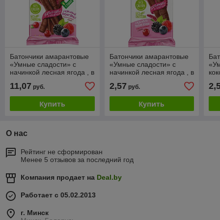
Батончики амарантовые
Батончики амарантовые
Ба
«Умные сладости» с
«Умные сладости» с
«Ум
начинкой лесная ягода , в
начинкой лесная ягода , в
кок
глазури, 110гр 1/20
глазури, 20гр 4*20 1/80
гла
11,07
2,57
2,
руб.
руб.
ви
20г
Купить
Купить
О нас
Рейтинг не сформирован
Менее 5 отзывов за последний год
Компания продает на
Deal.by
Работает с 05.02.2013
г. Минск