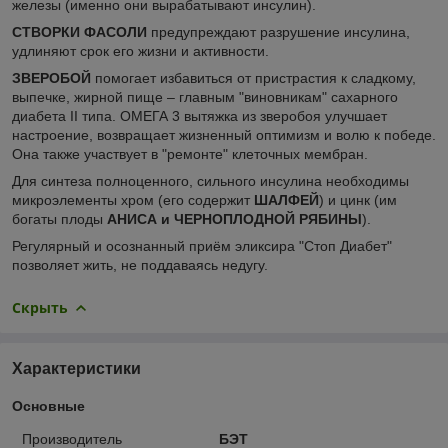
железы (именно они вырабатывают инсулин).
СТВОРКИ ФАСОЛИ
предупреждают разрушение инсулина,
удлиняют срок его жизни и активности.
ЗВЕРОБОЙ
помогает избавиться от пристрастия к сладкому,
выпечке, жирной пище – главным "виновникам" сахарного
диабета II типа. ОМЕГА 3 вытяжка из зверобоя улучшает
настроение, возвращает жизненный оптимизм и волю к победе.
Она также участвует в "ремонте" клеточных мембран.
Для синтеза полноценного, сильного инсулина необходимы
микроэлементы хром (его содержит
ШАЛФЕЙ
) и цинк (им
богаты плоды
АНИСА и ЧЕРНОПЛОДНОЙ РЯБИНЫ
).
Регулярный и осознанный приём эликсира "Стоп Диабет"
позволяет жить, не поддаваясь недугу.
Скрыть
Характеристики
Основные
Производитель
БЭТ