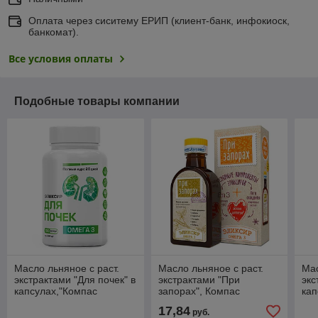
Оплата через сиситему ЕРИП (клиент-банк, инфокиоск,
банкомат).
Все условия оплаты
Подобные товары компании
Масло льняное с раст.
Масло льняное с раст.
Мас
экстрактами "Для почек" в
экстрактами "При
экс
капсулах,"Компас
запорах", Компас
кап
здоровья", 180 капсул,
Здоровья, 200мл.
здо
17,84
руб.
54г