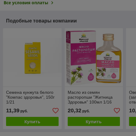
Все условия оплаты
Подобные товары компании
Семена кунжута белого
Масло из семян
Ове
"Компас здоровья", 150г
расторопши "Житница
(за
1/21
Здоровья" 100мл 1/16
отв
здо
11,39
20,32
10
руб.
руб.
Купить
Купить