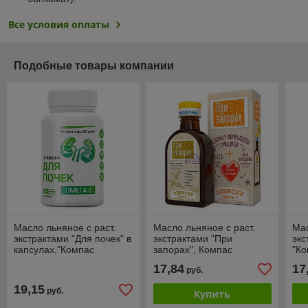
Все условия оплаты
Подобные товары компании
Масло льняное с раст.
Масло льняное с раст.
Мас
экстрактами "Для почек" в
экстрактами "При
экс
капсулах,"Компас
запорах", Компас
"Ко
здоровья", 180 капсул,
Здоровья, 200мл.
20
17,84
17
руб.
54г
19,15
руб.
Купить