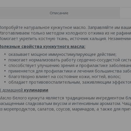
Описание
Попробуйте натуральное кунжутное масло. Заправляйте им ваши
Изготавливаем только методом холодного отжима из не рафини
Помогает укрепить костную ткань, источник кальция. Незаменим
Полезные свойства кунжутного масла:
оказывает мощное иммуностимулирующее действие;
помогает нормализовать работу сердечно-сосудистой сист
способствует улучшению зрения и профилактике заболевани
применяется для профилактики и лечения большинства заб
благотворно влияет на состояние кожи, ногтей, волос;
обладает противовоспалительным, заживляющим эффекто
В домашней
кулинарии
Масло белого кунжута является традиционным ингредиентом бл
насыщенным сладковатым вкусом и интенсивным ароматом. Чаще
из морепродуктов, салатов, соусов, маринадов, а также для при