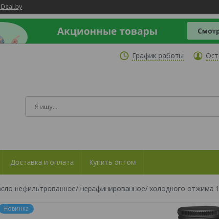
 Deal.by
График работы
Ост
Доставка и оплата
Купить оптом
сло нефильтрованное/ нерафинированное/ холодного отжима 1
Новинка