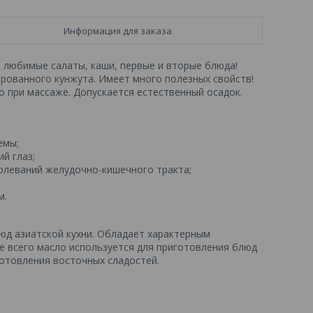
Информация для заказа
 любимые салаты, каши, первые и вторые блюда!
рованного кунжута. Имеет много полезных свойств!
о при массаже. Допускается естественный осадок.
емы;
й глаз;
олеваний желудочно-кишечного тракта;
м.
юд азиатской кухни. Обладает характерным
 всего масло используется для приготовления блюд
готовления восточных сладостей.