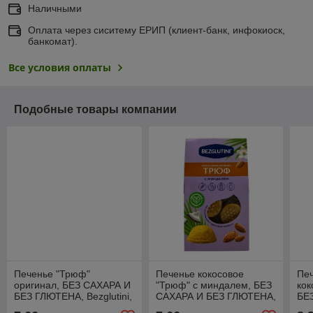
Наличными
Оплата через сиситему ЕРИП (клиент-банк, инфокиоск,
банкомат).
Все условия оплаты
Подобные товары компании
Печенье "Трюф"
Печенье кокосовое
Печ
оригинал, БЕЗ САХАРА И
"Трюф" с миндалем, БЕЗ
кок
БЕЗ ГЛЮТЕНА, Bezglutini,
САХАРА И БЕЗ ГЛЮТЕНА,
БЕ
85г
Bezglutini, 85г
ЛА