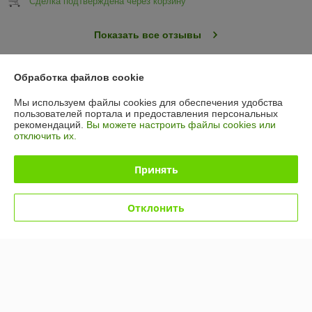
Сделка подтверждена через корзину
Показать все отзывы
Обработка файлов cookie
О нас
Мы используем файлы cookies для обеспечения удобства
пользователей портала и предоставления персональных
Контакты
рекомендаций.
Вы можете настроить файлы cookies или
отключить их.
Доставка и оплата
Принять
График работы
Отклонить
Полная версия сайта
Политика обработки cookies
Сайт создан на платформе Deal.by