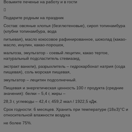
Возьмите печенье на работу и в гости

Подарите родным на праздник
Состав: овсяные хлопья (безглютеновые), сироп топинамбура
(клубни топинамбура, вода
питьевая), масло кокосовое рафинированное, шоколад (какао-
масло, инулин, какао-порошок,
мальтоза, эмульгатор - соевый лецитин, какао тертое,
натуральный подсластитель стевиазид,
экстракт ванили), разрыхлитель – гидрокарбонат натрия (сода
пищевая), соль морская пищевая,
эмульгатор – лецитин подсолнечный.
Пищевая и энергетическая ценность 100 г продукта (средние
значения): белки – 5,4 г, жиры –
28,3 г, углеводы – 42,4 г, 459,2 ккал / 1922,5 кДж.
Срок годности: 6 месяцев. Хранить при температуре (18±3)°С и
относительной влажности воздуха
не более 75%.